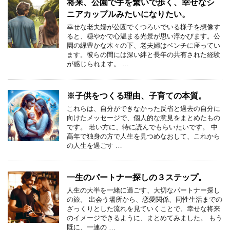
将来、公園で手を繋いで歩く、幸せなシ
ニアカップルみたいになりたい。
幸せな老夫婦が公園でくつろいでいる様子を想像す
ると、穏やかで心温まる光景が思い浮かびます。公
園の緑豊かな木々の下、老夫婦はベンチに座ってい
ます。彼らの間には深い絆と長年の共有された経験
が感じられます。 …
※子供をつくる理由、子育ての本質。
これらは、自分ができなかった反省と過去の自分に
向けたメッセージで、個人的な意見をまとめたもの
です。 若い方に、特に読んでもらいたいです。 中
高年で独身の方で人生を見つめなおして、これから
の人生を過ごす …
一生のパートナー探しの３ステップ。
人生の大半を一緒に過ごす、大切なパートナー探し
の旅。 出会う場所から、恋愛関係、同性生活までの
ざっくりとした流れを見ていくことで、幸せな将来
のイメージできるように、まとめてみました。 もう
既に、一連の …